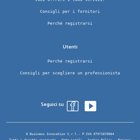
Consigli per i fornitori
Perché registrarsi
Utenti
Perché registrarsi
Consigli per scegliere un professionista
Seguici su
Q Business Innovation S.r.l.- P.IVA 07971870964
Tutti i diritti riservati -
Note Legali
-
Cookie Policy
-
Privacy