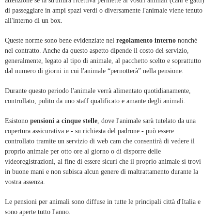
attenzione se la struttura ricettiva permette ai vostri animali (cani e gatti)
di passeggiare in ampi spazi verdi o diversamente l'animale viene tenuto
all'interno di un box.
Queste norme sono bene evidenziate nel
regolamento interno
nonché
nel contratto. Anche da questo aspetto dipende il costo del servizio,
generalmente, legato al tipo di animale, al pacchetto scelto e soprattutto
dal numero di giorni in cui l'animale “pernotterà” nella pensione.
Durante questo periodo l'animale verrà alimentato quotidianamente,
controllato, pulito da uno staff qualificato e amante degli animali.
Esistono
pensioni a cinque stelle
, dove l'animale sarà tutelato da una
copertura assicurativa e - su richiesta del padrone - può essere
controllato tramite un servizio di web cam che consentirà di vedere il
proprio animale per otto ore al giorno o di disporre delle
videoregistrazioni, al fine di essere sicuri che il proprio animale si trovi
in buone mani e non subisca alcun genere di maltrattamento durante la
vostra assenza.
Le pensioni per animali sono diffuse in tutte le principali città d'Italia e
sono aperte tutto l'anno.